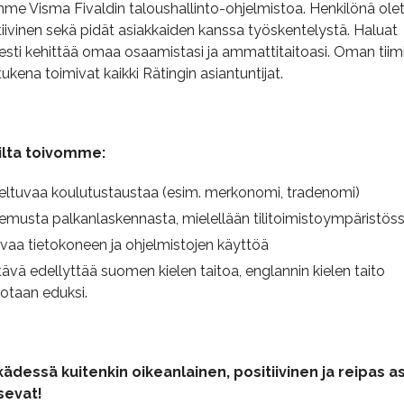
me Visma Fivaldin taloushallinto-ohjelmistoa. Henkilönä olet
tiivinen sekä pidät asiakkaiden kanssa työskentelystä. Haluat
sesti kehittää omaa osaamistasi ja ammattitaitoasi. Oman tiimi
 tukena toimivat kaikki Rätingin asiantuntijat.
ilta toivomme:
eltuvaa koulutustaustaa (esim. merkonomi, tradenomi)
musta palkanlaskennasta, mielellään tilitoimistoympäristös
vaa tietokoneen ja ohjelmistojen käyttöä
ävä edellyttää suomen kielen taitoa, englannin kielen taito
otaan eduksi.
ädessä kuitenkin oikeanlainen, positiivinen ja reipas 
sevat!