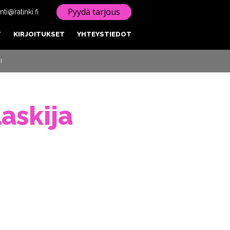
Pyydä tarjous
ti@ratinki.fi
T
KIRJOITUKSET
YHTEYSTIEDOT
I
askija