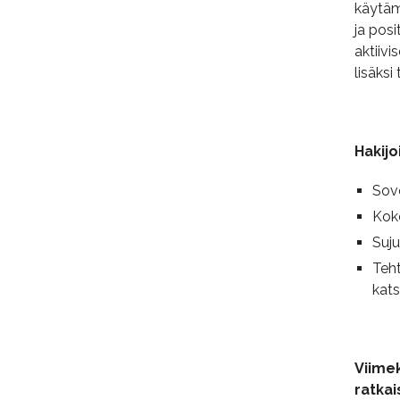
käytäm
ja posi
aktiivi
lisäksi
Hakijo
Sov
Koke
Suju
Teht
kats
Viimek
ratkai