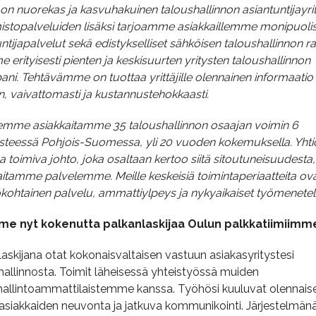
 on nuorekas ja kasvuhakuinen taloushallinnon asiantuntijayrit
imistopalveluiden lisäksi tarjoamme asiakkaillemme monipuoli
ntijapalvelut sekä edistykselliset sähköisen taloushallinnon ra
erityisesti pienten ja keskisuurten yritysten taloushallinnon
ni. Tehtävämme on tuottaa yrittäjille olennainen informaatio
n, vaivattomasti ja kustannustehokkaasti.
emme asiakkaitamme 35 taloushallinnon osaajan voimin 6
isteessä Pohjois-Suomessa, yli 20 vuoden kokemuksella. Yhti
 toimiva johto, joka osaltaan kertoo siitä sitoutuneisuudesta, 
aitamme palvelemme. Meille keskeisiä toimintaperiaatteita ov
ökohtainen palvelu, ammattiylpeys ja nykyaikaiset työmenete
e nyt kokenutta palkanlaskijaa Oulun palkkatiimiimm
laskijana otat kokonaisvaltaisen vastuun asiakasyritystesi
hallinnosta. Toimit läheisessä yhteistyössä muiden
hallintoammattilaistemme kanssa. Työhösi kuuluvat olennais
asiakkaiden neuvonta ja jatkuva kommunikointi. Järjestelmän