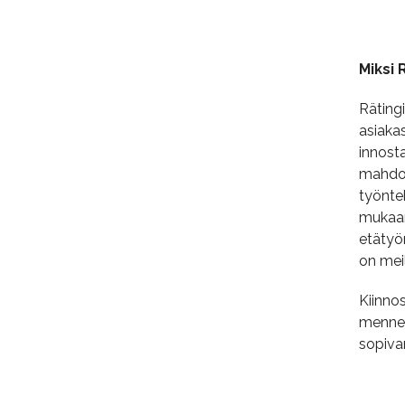
Miksi 
Räting
asiaka
innost
mahdol
työnte
mukaan 
etätyö
on meil
Kiinno
mennes
sopiva