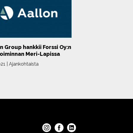
n Group hankkii Forssi Oy:n
toiminnan Meri-Lapissa
021
|
Ajankohtaista