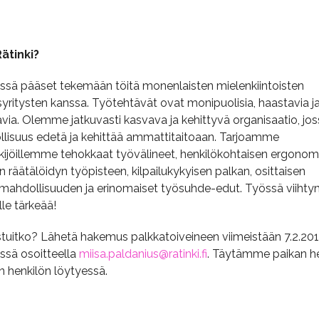
Rätinki?
issä pääset tekemään töitä monenlaisten mielenkiintoisten
syritysten kanssa. Työtehtävät ovat monipuolisia, haastavia j
avia. Olemme jatkuvasti kasvava ja kehittyvä organisaatio, jo
lisuus edetä ja kehittää ammattitaitoaan. Tarjoamme
kijöillemme tehokkaat työvälineet, henkilökohtaisen ergonom
räätälöidyn työpisteen, kilpailukykyisen palkan, osittaisen
mahdollisuuden ja erinomaiset työsuhde-edut. Työssä viihty
le tärkeää!
stuitko? Lähetä hakemus palkkatoiveineen viimeistään 7.2.20
sä osoitteella
miisa.paldanius@ratinki.fi
. Täytämme paikan he
n henkilön löytyessä.