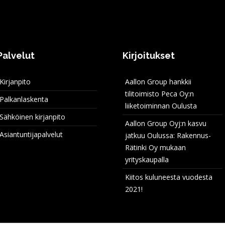
Palvelut
Kirjoitukset
Kirjanpito
Aallon Group hankkii
tilitoimisto Peca Oy:n
Palkanlaskenta
liiketoiminnan Oulusta
Sähköinen kirjanpito
Aallon Group Oyj:n kasvu
Asiantuntijapalvelut
jatkuu Oulussa: Rakennus-
Rätinki Oy mukaan
yrityskaupalla
Kiitos kuluneesta vuodesta
2021!