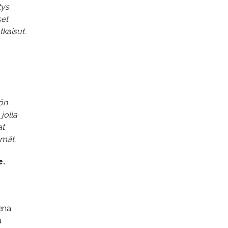
ys.
set
tkaisut.
ön
jolla
at
lmät.
e.
ena
ä