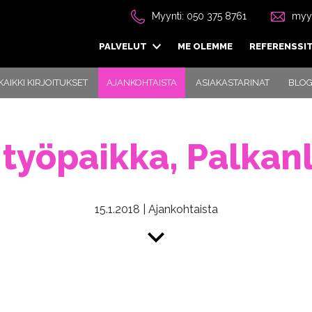
Myynti: 050 375 8761
myyn
PALVELUT
ME OLEMME
REFERENSSI
KAIKKI KIRJOITUKSET
AJANKOHTAISTA
ASIAKASTARINAT
BLOG
 työpaikka, Palkanl
15.1.2018
|
Ajankohtaista