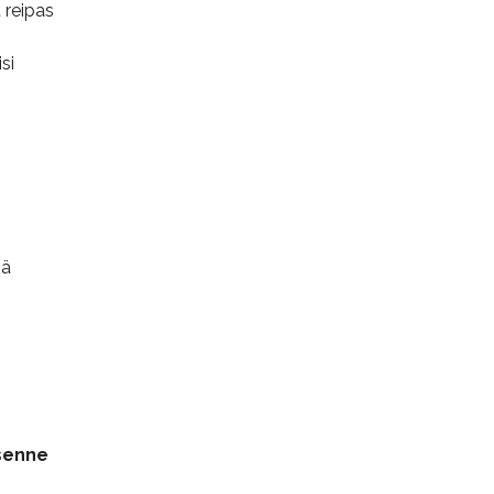
 reipas
si
sä
asenne