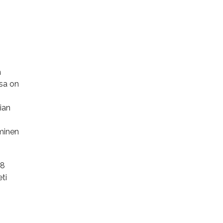
a
ssa on
ian
minen
18
ti