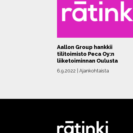
Aallon Group hankkii
tilitoimisto Peca Oy:n
liiketoiminnan Oulusta
6.9.2022
|
Ajankohtaista