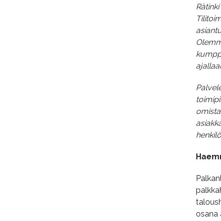
Rätinki
Tilito
asiantu
Olemme 
kumppa
ajallaa
Palvel
toimip
omistaa
asiakk
henkil
Haemm
Palkan
palkka
talous
osana 