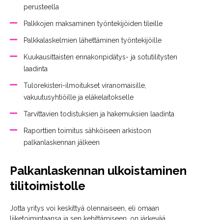
perusteella
Palkkojen maksaminen työntekijöiden tileille
Palkkalaskelmien lähettäminen työntekijöille
Kuukausittaisten ennakonpidätys- ja sotutilitysten
laadinta
Tulorekisteri-ilmoitukset
viranomaisille,
vakuutusyhtiöille ja eläkelaitokselle
Tarvittavien todistuksien ja hakemuksien laadinta
Raporttien toimitus sähköiseen arkistoon
palkanlaskennan jälkeen
Palkanlaskennan ulkoistaminen
tilitoimistolle
Jotta yritys voi keskittyä olennaiseen, eli omaan
liiketoimintaansa ja sen kehittämiseen, on järkevää