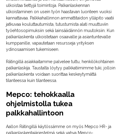
ulkoistaa tiettyjä toimintoja. Palkanlaskennan
ulkoistaminen on usein työn haastavan luonteen vuoksi
kannattavaa. Palkkahallinnon ammattitaidon ylläpito vaatii
jatkuvaa kouluttautumista, tutustumista alati muuttuviin
työehtosopimuksiin sekä lainsäädännön muutoksiin. Kun
palkanlaskenta ulkoistetaan osaavalle ja asiantuntevalle
kumppanille, vapautetaan resursseja yrityksen
ydinosaamisen tukemiseen.
Rätingillä asiakkaitamme palvelee tuttu, henkilökohtainen
palkanlaskija. Taustalta löytyy palkkatiimimme tuki, jolloin
palkanlaskenta voidaan suorittaa keskeytymättä
tilanteessa kuin tilanteessa.
Mepco: tehokkaalla
ohjelmistolla tukea
palkkahallintoon
Aallon Rätingillä käytössämme on myös Mepco HR- ja
palkanlaskentajärjestelmä sekä vahva Mepco-