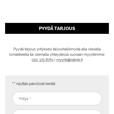
PYYDÄ TARJOUS
Pyydä tarjous yrityksesi taloushallinnosta alla olevalla
lomakkeella tai olemalla yhteydessä suoraan myyntiimme:
050 375 8761
|
myynti@ratinki.fi
"
" näyttää pakolliset kentät
*
Yritys
*
Nimi