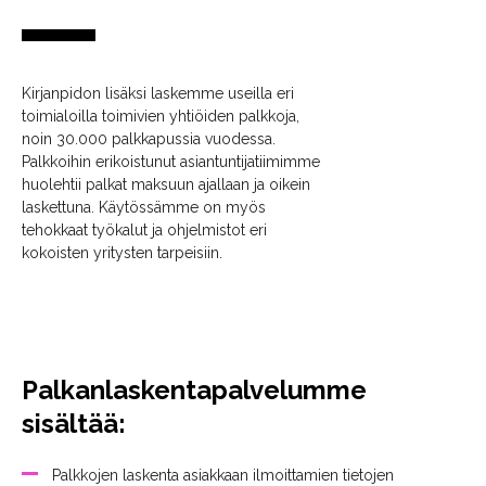
Kirjanpidon lisäksi laskemme useilla eri
toimialoilla toimivien yhtiöiden palkkoja,
noin 30.000 palkkapussia vuodessa.
Palkkoihin erikoistunut asiantuntijatiimimme
huolehtii palkat maksuun ajallaan ja oikein
laskettuna.
Käytössämme on myös
tehokkaat työkalut ja ohjelmistot
eri
kokoisten yritysten tarpeisiin
.
Palkanlaskentapalvelumme
sisältää:
Palkkojen laskenta asiakkaan ilmoittamien tietojen