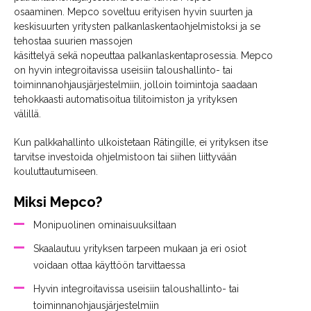
osaaminen. Mepco soveltuu erityisen hyvin suurten ja
keskisuurten yritysten palkanlaskentaohjelmistoksi ja se
tehostaa suurien massojen
käsittelyä sekä nopeuttaa palkanlaskentaprosessia. Mepco
on hyvin integroitavissa useisiin taloushallinto- tai
toiminnanohjausjärjestelmiin, jolloin toimintoja saadaan
tehokkaasti automatisoitua tilitoimiston ja yrityksen
välillä.
Kun palkkahallinto ulkoistetaan Rätingille, ei yrityksen itse
tarvitse investoida ohjelmistoon tai siihen liittyvään
kouluttautumiseen.
Miksi Mepco?
Monipuolinen ominaisuuksiltaan
Skaalautuu yrityksen tarpeen mukaan ja eri osiot
voidaan ottaa käyttöön tarvittaessa
Hyvin integroitavissa useisiin taloushallinto- tai
toiminnanohjausjärjestelmiin