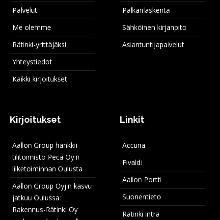
Palvelut
Palkanlaskenta
Me olemme
Sähköinen kirjanpito
Rätinki-yrittäjäksi
Asiantuntijapalvelut
Yhteystiedot
Kaikki kirjoitukset
Kirjoitukset
Linkit
Aallon Group hankkii
Accuna
tilitoimisto Peca Oy:n
Fivaldi
liiketoiminnan Oulusta
Aallon Portti
Aallon Group Oyj:n kasvu
Suonentieto
jatkuu Oulussa:
Rakennus-Rätinki Oy
Rätinki intra