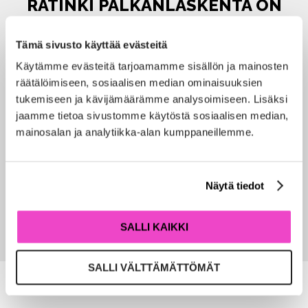
RÄTINKI PALKANLASKENTA ON
LÄHELLÄSI
Tämä sivusto käyttää evästeitä
Käytämme evästeitä tarjoamamme sisällön ja mainosten
räätälöimiseen, sosiaalisen median ominaisuuksien
OULU
ALAJÄRVI
tukemiseen ja kävijämäärämme analysoimiseen. Lisäksi
jaamme tietoa sivustomme käytöstä sosiaalisen median,
mainosalan ja analytiikka-alan kumppaneillemme.
KEMPELE
NIVALA
TAIVALKOSKI
KAINUU
Näytä tiedot
SALLI KAIKKI
SALLI VÄLTTÄMÄTTÖMÄT