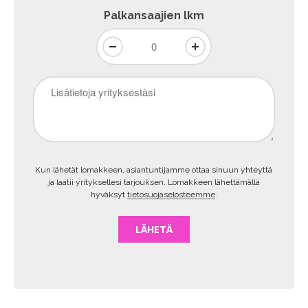
Palkansaajien lkm
Lisätietoja
yrityksestäsi
Kun lähetät lomakkeen, asiantuntijamme ottaa sinuun yhteyttä
ja laatii yrityksellesi tarjouksen. Lomakkeen lähettämällä
hyväksyt
tietosuojaselosteemme
.
LÄHETÄ