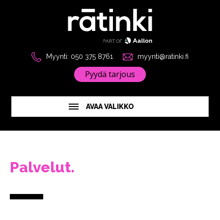
Myynti: 050 375 8761
myynti@ratinki.fi
Pyydä tarjous
AVAA VALIKKO
Palvelut.