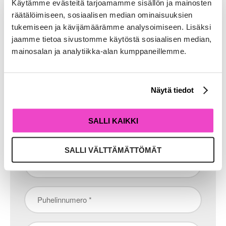
Käytämme evästeitä tarjoamamme sisällön ja mainosten
lomakkeella tai olemalla yhteydessä suoraan myyntiimme:
räätälöimiseen, sosiaalisen median ominaisuuksien
050 375 8761
|
myynti@ratinki.fi
tukemiseen ja kävijämäärämme analysoimiseen. Lisäksi
jaamme tietoa sivustomme käytöstä sosiaalisen median,
mainosalan ja analytiikka-alan kumppaneillemme.
"
" näyttää pakolliset kentät
*
Yritys
Näytä tiedot
*
Nimi
SALLI KAIKKI
*
SALLI VÄLTTÄMÄTTÖMÄT
Sähköposti
*
Puhelinnumero
*