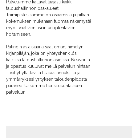
Palvelumme kattavat laajasti kaikki
taloushallinnon osa-alueet.
Toimipisteissämme on osaamista ja pitkän
kokemuksen mukanaan tuomaa näkemystä
myös vaativien asiantuntijatehtävien
hoitamiseen.
Rätingin asiakkaana saat oman, nimetyn
kirjanpitäjän, joka on yhteyshenkilösi
kaikissa taloushallinnon asioissa. Neuvonta
ja opastus kuuluvat meillä palvelun hintaan
– vältyt yllättäviltä lisäkustannuksilta ja
ymmärryksesi yrityksen taloudenpidosta
paranee. Uskomme henkilökohtaiseen
palveluun.