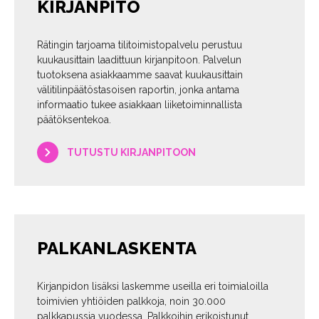
KIRJANPITO
Rätingin tarjoama tilitoimistopalvelu perustuu
kuukausittain laadittuun kirjanpitoon. Palvelun
tuotoksena asiakkaamme saavat kuukausittain
välitilinpäätöstasoisen raportin, jonka antama
informaatio tukee asiakkaan liiketoiminnallista
päätöksentekoa.
TUTUSTU KIRJANPITOON
PALKANLASKENTA
Kirjanpidon lisäksi laskemme useilla eri toimialoilla
toimivien yhtiöiden palkkoja, noin 30.000
palkkapussia vuodessa. Palkkoihin erikoistunut