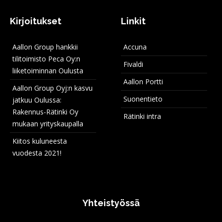
Kirjoitukset
Linkit
Aallon Group hankkii
Accuna
tilitoimisto Peca Oy:n
Fivaldi
liiketoiminnan Oulusta
Aallon Portti
Aallon Group Oyj:n kasvu
Suonentieto
jatkuu Oulussa:
Rakennus-Rätinki Oy
Rätinki intra
mukaan yrityskaupalla
Kiitos kuluneesta
vuodesta 2021!
Yhteistyössä