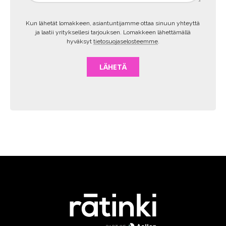
Kun lähetät lomakkeen, asiantuntijamme ottaa sinuun yhteyttä
ja laatii yrityksellesi tarjouksen. Lomakkeen lähettämällä
hyväksyt
tietosuojaselosteemme
.
LÄHETÄ