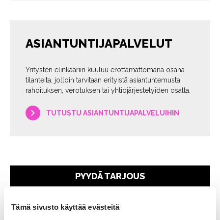
ASIANTUNTIJAPALVELUT
Yritysten elinkaariin kuuluu erottamattomana osana
tilanteita, jolloin tarvitaan erityistä asiantuntemusta
rahoituksen, verotuksen tai yhtiöjärjestelyiden osalta.
TUTUSTU ASIANTUNTIJAPALVELUIHIN
PYYDÄ TARJOUS
Tämä sivusto käyttää evästeitä
Pyydä tarjous yrityksesi taloushallinnosta alla olevalla