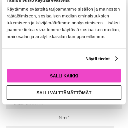
Käytämme evästeitä tarjoamamme sisällön ja mainosten
räätälöimiseen, sosiaalisen median ominaisuuksien
Meillä ei ole avoimia
tukemiseen ja kävijämäärämme analysoimiseen. Lisäksi
paikkoja tällä hetkellä,
jaamme tietoa sivustomme käytöstä sosiaalisen median,
mainosalan ja analytiikka-alan kumppaneillemme.
mutta aina voit lähettää
avoimen hakemuksen
Näytä tiedot
Lähetä työ- tai harjoitteluhakemus alla olevalla lomakkeella. *
Merkityt kentät ovat pakollisia täyttää.
SALLI KAIKKI
Valitse paikkakunta *
SALLI VÄLTTÄMÄTTÖMÄT
Nimi *