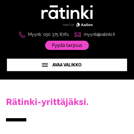
Myynti: 050 375 8761
myynti@ratinki.fi
Pyydä tarjous
AVAA VALIKKO
Rätinki-yrittäjäksi.