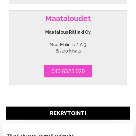
Maataloudet
Maatalous Rätinki Oy
Niku-Matintie 2 A 3
85500 Nivala
040 6325 020
REKRYTOINTI
Tämä sivusto käyttää evästeitä