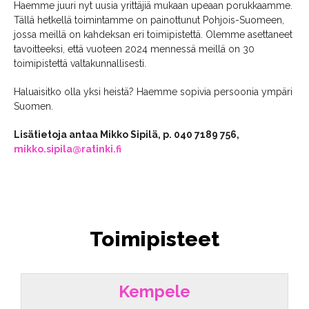
Haemme juuri nyt uusia yrittäjiä mukaan upeaan porukkaamme.
Tällä hetkellä toimintamme on painottunut Pohjois-Suomeen,
jossa meillä on kahdeksan eri toimipistettä. Olemme asettaneet
tavoitteeksi, että vuoteen 2024 mennessä meillä on 30
toimipistettä valtakunnallisesti.
Haluaisitko olla yksi heistä? Haemme sopivia persoonia ympäri
Suomen.
Lisätietoja antaa Mikko Sipilä, p. 040 7189 756,
mikko.sipila@ratinki.fi
Toimipisteet
Kempele