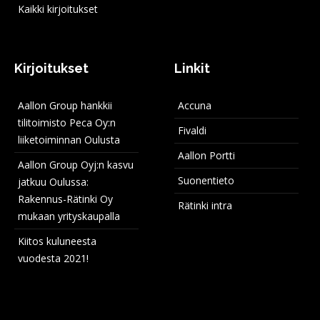
Kaikki kirjoitukset
Kirjoitukset
Linkit
Aallon Group hankkii
Accuna
tilitoimisto Peca Oy:n
Fivaldi
liiketoiminnan Oulusta
Aallon Portti
Aallon Group Oyj:n kasvu
Suonentieto
jatkuu Oulussa:
Rakennus-Rätinki Oy
Rätinki intra
mukaan yrityskaupalla
Kiitos kuluneesta
vuodesta 2021!