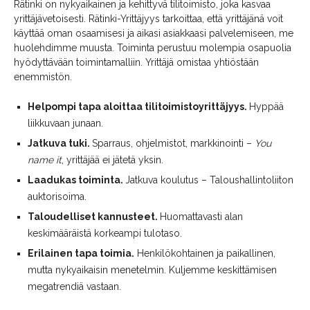
Rätinki on nykyaikainen ja kehittyvä tilitoimisto, joka kasvaa
yrittäjävetoisesti. Rätinki-Yrittäjyys tarkoittaa, että yrittäjänä voit
käyttää oman osaamisesi ja aikasi asiakkaasi palvelemiseen, me
huolehdimme muusta. Toiminta perustuu molempia osapuolia
hyödyttävään toimintamalliin. Yrittäjä omistaa yhtiöstään
enemmistön.
Helpompi tapa aloittaa tilitoimistoyrittäjyys.
Hyppää
liikkuvaan junaan.
Jatkuva tuki.
Sparraus, ohjelmistot, markkinointi –
You
name it
, yrittäjää ei jätetä yksin.
Laadukas toiminta.
Jatkuva koulutus – Taloushallintoliiton
auktorisoima.
Taloudelliset kannusteet.
Huomattavasti alan
keskimääräistä korkeampi tulotaso.
Erilainen tapa toimia.
Henkilökohtainen ja paikallinen,
mutta nykyaikaisin menetelmin. Kuljemme keskittämisen
megatrendiä vastaan.