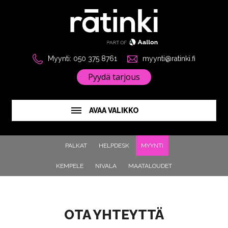
Myynti: 050 375 8761
myynti@ratinki.fi
Pyydä tarjous
AVAA VALIKKO
PALKAT
HELPDESK
MYYNTI
KEMPELE
NIVALA
MAATALOUDET
OTA YHTEYTTÄ