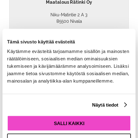
Maatalous Rätinki Oy
Niku-Matintie 2 A 3
85500 Nivala
040 6325 020
Tämä sivusto käyttää evästeitä
Käytämme evästeitä tarjoamamme sisällön ja mainosten
räätälöimiseen, sosiaalisen median ominaisuuksien
tukemiseen ja kävijämäärämme analysoimiseen. Lisäksi
PYYDÄ TARJOUS
jaamme tietoa sivustomme käytöstä sosiaalisen median,
mainosalan ja analytiikka-alan kumppaneillemme.
Pyydä tarjous yrityksesi taloushallinnosta alla olevalla
lomakkeella tai olemalla yhteydessä suoraan myyntiimme:
Näytä tiedot
050 375 8761
|
myynti@ratinki.fi
SALLI KAIKKI