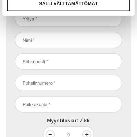
"
" näyttää pakolliset kentät
*
SALLI VÄLTTÄMÄTTÖMÄT
Yritys
*
Nimi
*
Sähköposti
*
Puhelinnumero
*
Paikkakunta
*
Myyntilaskut / kk