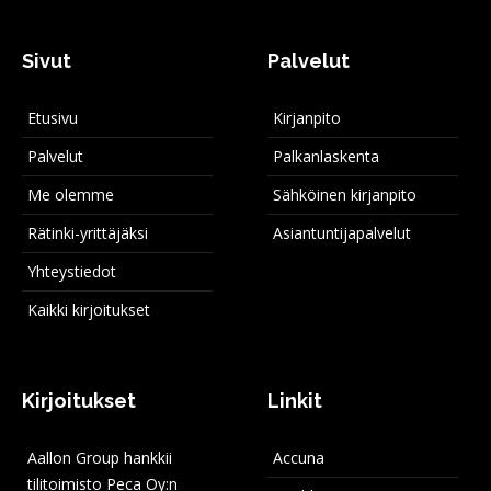
Sivut
Palvelut
Etusivu
Kirjanpito
Palvelut
Palkanlaskenta
Me olemme
Sähköinen kirjanpito
Rätinki-yrittäjäksi
Asiantuntijapalvelut
Yhteystiedot
Kaikki kirjoitukset
Kirjoitukset
Linkit
Aallon Group hankkii
Accuna
tilitoimisto Peca Oy:n