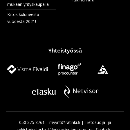
mukaan yrityskaupalla
Kiitos kuluneesta
vuodesta 2021!
Yhteistyössä
050 375 8761
|
myynti@ratinki.fi
|
Tietosuoja- ja
rekisteriseloste
| Verkkosivujen toteutus:
Sivututka