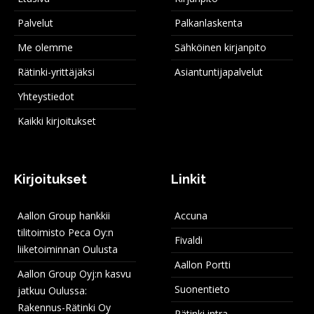
Palvelut
Palkanlaskenta
Me olemme
Sähköinen kirjanpito
Rätinki-yrittäjäksi
Asiantuntijapalvelut
Yhteystiedot
Kaikki kirjoitukset
Kirjoitukset
Linkit
Aallon Group hankkii
Accuna
tilitoimisto Peca Oy:n
Fivaldi
liiketoiminnan Oulusta
Aallon Portti
Aallon Group Oyj:n kasvu
Suonentieto
jatkuu Oulussa:
Rakennus-Rätinki Oy
Rätinki intra