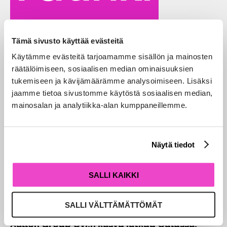
Tämä sivusto käyttää evästeitä
Aallon Group hankkii tilitoimisto Peca Oy:n
liiketoiminnan Oulusta
Käytämme evästeitä tarjoamamme sisällön ja mainosten
räätälöimiseen, sosiaalisen median ominaisuuksien
6.9.2022
|
Ajankohtaista
tukemiseen ja kävijämäärämme analysoimiseen. Lisäksi
jaamme tietoa sivustomme käytöstä sosiaalisen median,
mainosalan ja analytiikka-alan kumppaneillemme.
Näytä tiedot
SALLI KAIKKI
SALLI VÄLTTÄMÄTTÖMÄT
Aallon Group Oyj:n kasvu jatkuu Oulussa: