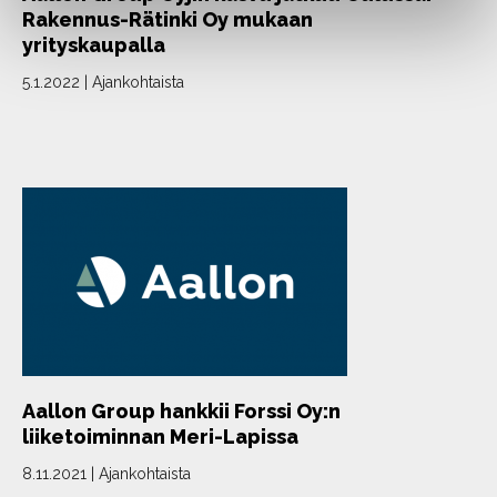
Rakennus-Rätinki Oy mukaan
yrityskaupalla
5.1.2022
|
Ajankohtaista
Aallon Group hankkii Forssi Oy:n
liiketoiminnan Meri-Lapissa
8.11.2021
|
Ajankohtaista