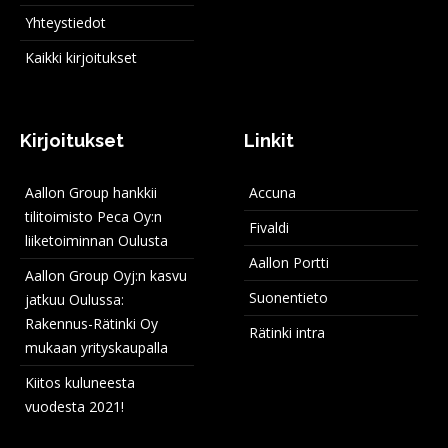
Yhteystiedot
Kaikki kirjoitukset
Kirjoitukset
Linkit
Aallon Group hankkii
Accuna
tilitoimisto Peca Oy:n
Fivaldi
liiketoiminnan Oulusta
Aallon Portti
Aallon Group Oyj:n kasvu
Suonentieto
jatkuu Oulussa:
Rakennus-Rätinki Oy
Rätinki intra
mukaan yrityskaupalla
Kiitos kuluneesta
vuodesta 2021!