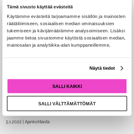
Tämä sivusto käyttää evästeitä
6.9.2022
|
Ajankohtaista
Käytämme evästeitä tarjoamamme sisällön ja mainosten
räätälöimiseen, sosiaalisen median ominaisuuksien
tukemiseen ja kävijämäärämme analysoimiseen. Lisäksi
jaamme tietoa sivustomme käytöstä sosiaalisen median,
mainosalan ja analytiikka-alan kumppaneillemme.
Näytä tiedot
SALLI KAIKKI
Aallon Group Oyj:n kasvu jatkuu Oulussa:
SALLI VÄLTTÄMÄTTÖMÄT
Rakennus-Rätinki Oy mukaan
yrityskaupalla
5.1.2022
|
Ajankohtaista