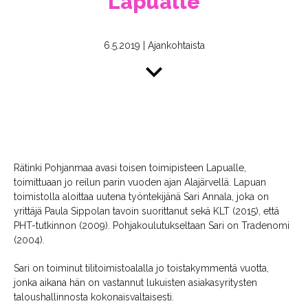
Lapualle
6.5.2019
|
Ajankohtaista
Rätinki Pohjanmaa avasi toisen toimipisteen Lapualle,
toimittuaan jo reilun parin vuoden ajan Alajärvellä. Lapuan
toimistolla aloittaa uutena työntekijänä Sari Annala, joka on
yrittäjä Paula Sippolan tavoin suorittanut sekä KLT (2015), että
PHT-tutkinnon (2009). Pohjakoulutukseltaan Sari on Tradenomi
(2004).
Sari on toiminut tilitoimistoalalla jo toistakymmentä vuotta,
jonka aikana hän on vastannut lukuisten asiakasyritysten
taloushallinnosta kokonaisvaltaisesti.