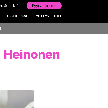
Pyydä tarjous
ti@ratinki.fi
T
KIRJOITUKSET
YHTEYSTIEDOT
I
M Heinonen