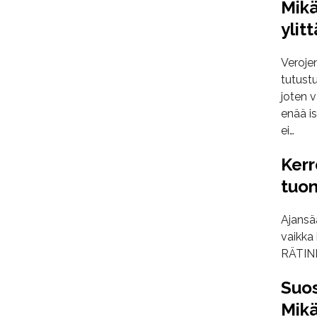
Mikä
ylit
Veroje
tutustu
joten v
enää is
ei…
Kerr
tuon
Ajansä
vaikka
RÄTIN
Suos
Mikä