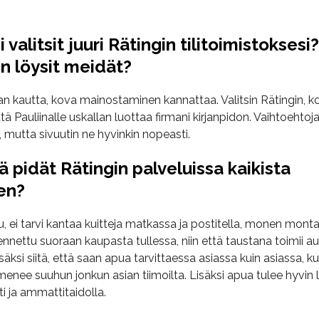
i valitsit juuri Rätingin tilitoimistoksesi?
n löysit meidät?
nan kautta, kova mainostaminen kannattaa. Valitsin Rätingin, k
ttä Pauliinalle uskallan luottaa firmani kirjanpidon. Vaihtoehtoja
a, mutta sivuutin ne hyvinkin nopeasti.
ä pidät Rätingin palveluissa kaikista
en?
, ei tarvi kantaa kuitteja matkassa ja postitella, monen monta 
ennettu suoraan kaupasta tullessa, niin että taustana toimii a
Lisäksi siitä, että saan apua tarvittaessa asiassa kuin asiassa, k
enee suuhun jonkun asian tiimoilta. Lisäksi apua tulee hyvin 
ti ja ammattitaidolla.