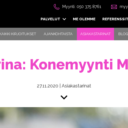
Myynti: 050 375 8761
myyn
PALVELUT
ME OLEMME
REFERENSSI
KAIKKI KIRJOITUKSET
AJANKOHTAISTA
ASIAKASTARINAT
BLOG
rina: Konemyynti 
27.11.2020
|
Asiakastarinat