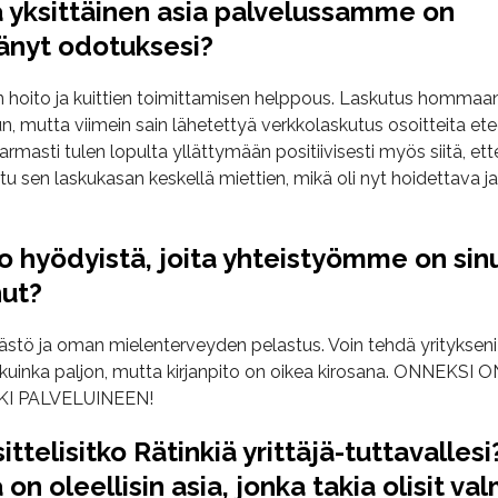
 yksittäinen asia palvelussamme on
tänyt odotuksesi?
n hoito ja kuittien toimittamisen helppous. Laskutus hommaa
n, mutta viimein sain lähetettyä verkkolaskutus osoitteita et
armasti tulen lopulta yllättymään positiivisesti myös siitä, ett
tu sen laskukasan keskellä miettien, mikä oli nyt hoidettava j
o hyödyistä, joita yhteistyömme on sin
ut?
ästö ja oman mielenterveyden pelastus. Voin tehdä yritykseni 
 kuinka paljon, mutta kirjanpito on oikea kirosana. ONNEKSI O
KI PALVELUINEEN!
ittelisitko Rätinkiä yrittäjä-tuttavallesi
 on oleellisin asia, jonka takia olisit val