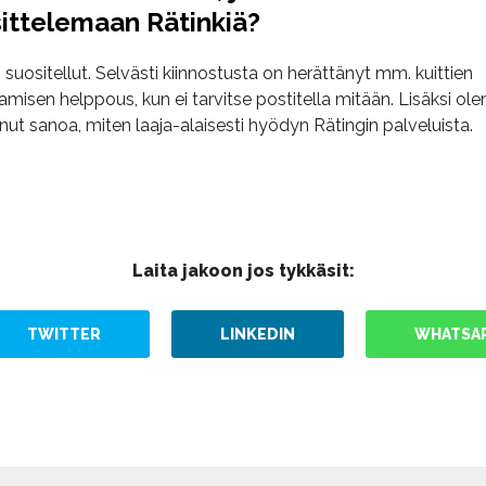
ittelemaan Rätinkiä?
 suositellut. Selvästi kiinnostusta on herättänyt mm. kuittien
amisen helppous, kun ei tarvitse postitella mitään. Lisäksi ole
ut sanoa, miten laaja-alaisesti hyödyn Rätingin palveluista.
Laita jakoon jos tykkäsit:
TWITTER
LINKEDIN
WHATSA