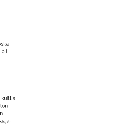
oska
 oli
kuittia
uton
un
laaja-