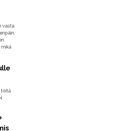
n vasta
eenpäin,
en
a mikä
ulle
töitä
N
?
mis