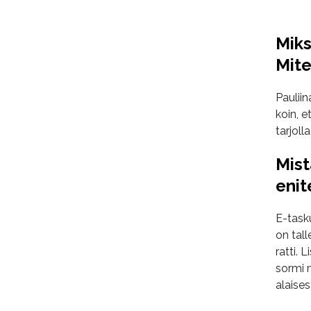
Miks
Mite
Paulii
koin, e
tarjoll
Mist
enit
E-tasku
on tall
ratti. 
sormi m
alaises