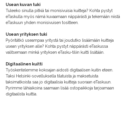
Usean kuvan tuki
Tuleeko sinulla pitkiä tai monisivuisia kuitteja? Kohta pystyt
eTaskulla myös nämä kuvaamaan näppärästi ja tekemään niistä
eTaskuun yhden monisivuisen tositteen.
Usean yrityksen tuki
Pyöritätkö useampaa yritystä tai joudutko lisäämään kuitteja
usean yrityksen alle? Kohta pystyt näppärästi eTaskussa
valitsemaan minkä yrityksen eTasku-tiliin kuitti lisätään.
Digitaalinen kuitti
Työskentelemme kokoajan aidosti digitaalisen kuitin eteen.
Taksi Helsinki-sovelluksella tilatuista ja maksetuista
taksimatkoista saa jo digitaalisia kuitteja suoraan eTaskuun.
Pyrimme lähiaikoina saamaan lisää ostopaikkoja tarjoamaan
digitaalista kuittia.