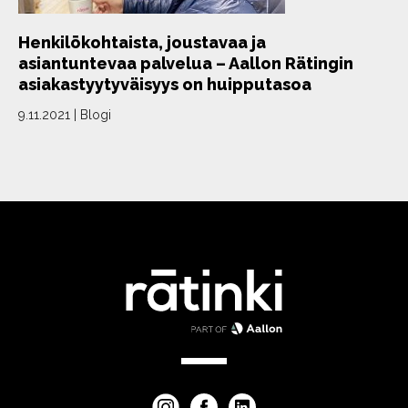
Henkilökohtaista, joustavaa ja
asiantuntevaa palvelua – Aallon Rätingin
asiakastyytyväisyys on huipputasoa
9.11.2021
|
Blogi