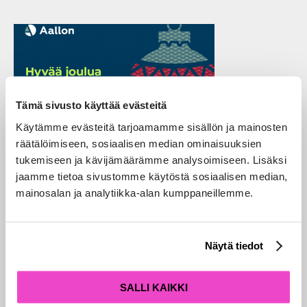
Tämä sivusto käyttää evästeitä
Käytämme evästeitä tarjoamamme sisällön ja mainosten
räätälöimiseen, sosiaalisen median ominaisuuksien
tukemiseen ja kävijämäärämme analysoimiseen. Lisäksi
Kiitos kuluneesta vuodesta 2021!
jaamme tietoa sivustomme käytöstä sosiaalisen median,
20.12.2021
|
Blogi
mainosalan ja analytiikka-alan kumppaneillemme.
Näytä tiedot
SALLI KAIKKI