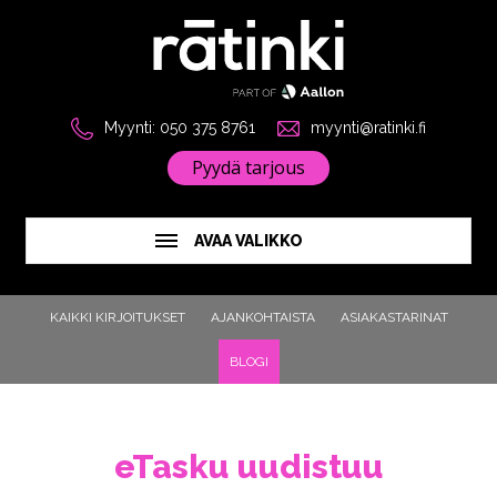
Myynti: 050 375 8761
myynti@ratinki.fi
Pyydä tarjous
AVAA VALIKKO
KAIKKI KIRJOITUKSET
AJANKOHTAISTA
ASIAKASTARINAT
BLOGI
eTasku uudistuu