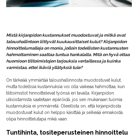
Mistä kirjanpidon kustannukset muodostuvat ja mitkä ovat
taloushallintoon liittyvät kuukausittaiset kulut? Kirjanpidon
hinnoittelumalleja on monia, jolloin todellisten kustannusten
hahmottaminen saattaa tuntua hankalalta. Mitä on hyvä ottaa
huomioon tilitoimistojen tarjouksia vertaillessa ja kuinka
varmistaa, ettei ikäviä yllätyksiä tule?
On tärkeää ymmärtää taloushallinnosta muodostuvat kulut,
mutta todellisia kustannuksia voi olla vaikeaa hahmottaa, kun
tilitoimistot hinnoittelevat työnsä eri tavalla. Kirjanpidon
ulkoistamista saatetaan epäröidä, jos sen mukanaan tuomia
kustannuksia ei ymmärretä. Oleellista on, että kirjanpidosta
muodostuvat kulut on helppo käsittää ja selkeää ennakoida,
olipa hinnoittelutapa mikä vaan.
Tuntihinta, tositeperusteinen hinnoittelu