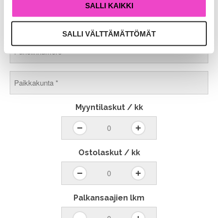
SALLI KAIKKI
Sähköposti
*
SALLI VÄLTTÄMÄTTÖMÄT
Puhelinnumero
*
Paikkakunta
*
Myyntilaskut / kk
Ostolaskut / kk
Palkansaajien lkm