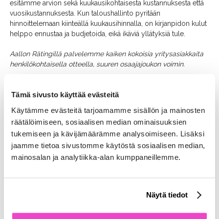
esitämme arvion sekä kuukausikohtaisesta kustannuksesta että
vuosikustannuksesta. Kun taloushallinto pyritään
hinnoittelemaan kiinteällä kuukausihinnalla, on kirjanpidon kulut
helppo ennustaa ja budjetoida, eikä ikäviä yllätyksiä tule.
Aallon Rätingillä palvelemme kaiken kokoisia yritysasiakkaita
henkilökohtaisella otteella, suuren osaajajoukon voimin.
Jätä tästä tarjouspyyntö, niin otamme yhteyttä ja laadimme
Tämä sivusto käyttää evästeitä
juuri teidän tarpeisiinne sopivan tarjouksen taloushallinnon
palveluista!
Käytämme evästeitä tarjoamamme sisällön ja mainosten
räätälöimiseen, sosiaalisen median ominaisuuksien
Tarjouspyyntölomake
tukemiseen ja kävijämäärämme analysoimiseen. Lisäksi
jaamme tietoa sivustomme käytöstä sosiaalisen median,
"
" näyttää pakolliset kentät
*
mainosalan ja analytiikka-alan kumppaneillemme.
Yritys
*
Näytä tiedot
Nimi
*