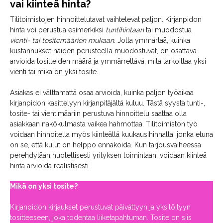
vai kiinteä hinta?
Tilitoimistojen hinnoittelutavat vaihtelevat paljon. Kirjanpidon
hinta voi perustua esimerkiksi
tuntihintaan
tai muodostua
vienti- tai tositemäärien mukaan
. Jotta ymmärtää, kuinka
kustannukset näiden perusteella muodostuvat, on osattava
arvioida tositteiden määrä ja ymmärrettävä, mitä tarkoittaa yksi
vienti tai mikä on yksi tosite.
Asiakas ei välttämättä osaa arvioida, kuinka paljon työaikaa
kirjanpidon käsittelyyn kirjanpitäjältä kuluu. Tästä syystä tunti-,
tosite- tai vientimääriin perustuva hinnoittelu saattaa olla
asiakkaan näkökulmasta vaikea hahmottaa. Tilitoimiston työ
voidaan hinnoitella myös kiinteällä kuukausihinnalla, jonka etuna
on se, että kulut on helppo ennakoida. Kun tarjousvaiheessa
perehdytään huolellisesti yrityksen toimintaan, voidaan kiinteä
hinta arvioida realistisesti.
Mikä on yksi tosite?
Kirjanpidon kirjaukset perustuvat päivättyyn ja yksilöityyn
tositteeseen, joka todentaa liiketapahtuman. Tosite on siis