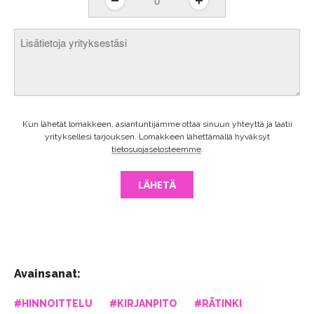
Lisätietoja
yrityksestäsi
Kun lähetät lomakkeen, asiantuntijamme ottaa sinuun yhteyttä ja laatii
yrityksellesi tarjouksen. Lomakkeen lähettämällä hyväksyt
tietosuojaselosteemme
.
LÄHETÄ
Avainsanat:
#HINNOITTELU
#KIRJANPITO
#RÄTINKI