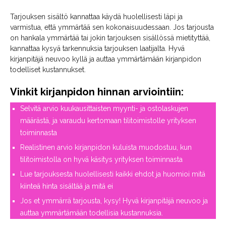
Tarjouksen sisältö kannattaa käydä huolellisesti läpi ja
varmistua, että ymmärtää sen kokonaisuudessaan. Jos tarjousta
on hankala ymmärtää tai jokin tarjouksen sisällössä mietityttää,
kannattaa kysyä tarkennuksia tarjouksen laatijalta. Hyvä
kirjanpitäjä neuvoo kyllä ja auttaa ymmärtämään kirjanpidon
todelliset kustannukset.
Vinkit kirjanpidon hinnan arviointiin:
Selvitä arvio kuukausittaisten myynti- ja ostolaskujen
määrästä, ja varaudu kertomaan tilitoimistolle yrityksen
toiminnasta
Realistinen arvio kirjanpidon kuluista muodostuu, kun
tilitoimistolla on hyvä käsitys yrityksen toiminnasta
Lue tarjouksesta huolellisesti kaikki ehdot ja huomioi mitä
kiinteä hinta sisältää ja mitä ei
Jos et ymmärrä tarjousta, kysy! Hyvä kirjanpitäjä neuvoo ja
auttaa ymmärtämään todellisia kustannuksia.