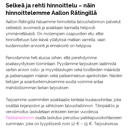
Selkeä ja rehti hinnoittelu – näin
hinnoittelemme Aallon Rätingillä
Aallon Rätingillä haluamme hinnoitella taloushallinnon palvelut
selkeästi, avoimesti ja asiakkaan kannalta helposti
ymmärrettävästi. On molempien osapuolten etu, ettei
hinnoitteluun tule ikäviä yllätyksiä matkan varrella, vaan
kustannusten arviointi ja ennakointi on helppoa.
Panostamme heti alussa siihen, että perehdymme
asiakasyrityksen toimintaan. Pyydämme tarjouksen laatimista
varten arvion osto- ja myyntilaskujen sekä tositteiden määrästä
ja palkansaajien määrän sekä palkanmaksun ajankohdan. Näiden
tietojen ja asiantuntemuksemme avulla voimme antaa
mahdollisimman tarkan tarjouksen.
Tarjoamme useimmiten asiakkaalle kiinteää kuukausihintaa, joka
sisältää kirjanpidon ja sähköisen taloushallinnon. Tilinpäätös ja
veroilmoitus laskutetaan erikseen kerran vuodessa.
Palkkahallinnon
osalta laskutus perustuu palkkapussikohtaiseen
summaan, joka on tyypillisesti noin 12 € – 15 €. Tarjouksessa