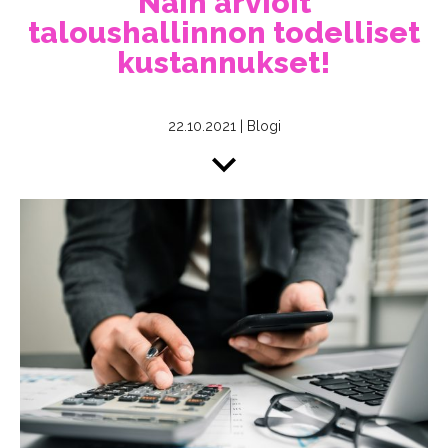
Näin arvioit
taloushallinnon todelliset
kustannukset!
22.10.2021
|
Blogi