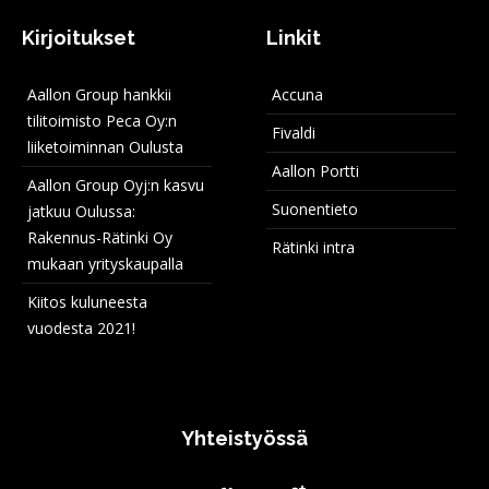
Kirjoitukset
Linkit
Aallon Group hankkii
Accuna
tilitoimisto Peca Oy:n
Fivaldi
liiketoiminnan Oulusta
Aallon Portti
Aallon Group Oyj:n kasvu
Suonentieto
jatkuu Oulussa:
Rakennus-Rätinki Oy
Rätinki intra
mukaan yrityskaupalla
Kiitos kuluneesta
vuodesta 2021!
Yhteistyössä