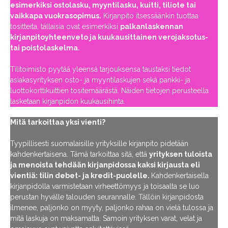
esimerkiksi ostolasku, myyntilasku, kuitti, tiliote tai
vaikkapa vuokrasopimus.
Kirjanpito itsessäänkin tuottaa
tositteita, tällaisia ovat esimerkiksi
palkanlaskennan
kirjanpitoyhteenveto ja kuukausittainen verojaksotus-
tai poistolaskelma.
Tilitoimisto pyytää yleensä tarjouksensa taustaksi tiedot
asiakasyrityksen osto- ja myyntilaskujen sekä pankki- ja
luottokorttikuittien tositemäärästä. Näiden tietojen perusteella
lasketaan kirjanpidon kuukausihinta.
Mitä tarkoittaa yksi vienti?
Tyypillisesti suomalaisille yrityksille kirjanpito pidetään
kahdenkertaisena. Tämä tarkoittaa sitä, että
yrityksen tuloista
ja menoista tehdään kirjanpidossa kaksi kirjausta eli
vientiä: tilin debet- ja kredit-puolelle.
Kahdenkertaisella
kirjanpidolla varmistetaan virheettömyys ja toisaalta se luo
perustan hyvälle talouden seurannalle. Tällöin kirjanpidosta
ilmenee, paljonko on myyty, paljonko rahaa on vielä tulossa ja
mitä laskuja on maksamatta. Samoin yrityksen varat, velat ja