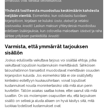
omaisuus ovat vaivatta selvitettävissä.
Yhdestä tositteesta muodostuu keskimäärin kahdesta
neljään vientiä.
Esimerkiksi, kun ostolasku tuodaan
kirjanpitoon, kirjataan se kuluksi
(osto, debet)
ja velaksi
(ostovelka, kredit)
. Laskun maksun yhteydessä muodostuu
edelleen lisäkirjauksia, kun ostovelka maksetaan
(debet)
ja raha
lähtee yrityksen pankkitililtä
(kredit)
.
Varmista, että ymmärrät tarjouksen
sisällön
Joskus edulliselta vaikuttava tarjous voi sisältää ehtoja, jotka
vaikuttavat lopullisiin kustannuksiin merkittävästi. Sähköisen
taloushallinnon transaktiot muodostavat merkittävän osuuden
kirjanpidon kuluista. Jos esimerkiksi tätä ei ole sisällytetty
kiinteäksi esitettyyn kuukausihintaan, voivat lopulliset
kustannukset nousta moninkertaisiksi siitä mitä alun perin
kuviteltiin. Tällöin asiakas saattaa kokea, ettei saanut sitä mitä
luvattiin. On siis molempien osapuolten etu, että tarjouksen
sisältö on selkeä ja alusta alkaen on hyvä käsitys siitä, mitä
luokkaa todelliset kustannukset ovat.