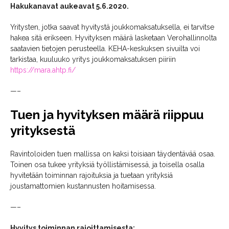
Hakukanavat aukeavat 5.6.2020.
Yritysten, jotka saavat hyvitystä joukkomaksatuksella, ei tarvitse
hakea sitä erikseen. Hyvityksen määrä lasketaan Verohallinnolta
saatavien tietojen perusteella. KEHA-keskuksen sivuilta voi
tarkistaa, kuuluuko yritys joukkomaksatuksen piiriin
https://mara.ahtp.fi/
—–
Tuen ja hyvityksen määrä riippuu
yrityksestä
Ravintoloiden tuen mallissa on kaksi toisiaan täydentävää osaa.
Toinen osa tukee yrityksiä työllistämisessä, ja toisella osalla
hyvitetään toiminnan rajoituksia ja tuetaan yrityksiä
joustamattomien kustannusten hoitamisessa.
—–
Hyvitys toiminnan rajoittamisesta: