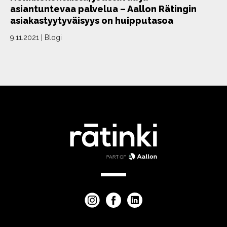
asiantuntevaa palvelua – Aallon Rätingin
asiakastyytyväisyys on huipputasoa
9.11.2021
|
Blogi