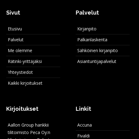
Sivut
Palvelut
Etusivu
Kirjanpito
Palvelut
Palkanlaskenta
Me olemme
Sähköinen kirjanpito
Rätinki-yrittäjäksi
Asiantuntijapalvelut
Yhteystiedot
Kaikki kirjoitukset
Kirjoitukset
Linkit
Aallon Group hankkii
Accuna
tilitoimisto Peca Oy:n
Fivaldi