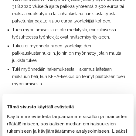
31.8.2020 väliseltä ajalta palkkaa yhteensä 2 500 euroa tai
maksaa vuokratyönä tai alihankintana hankitusta työstä
palveluntarjoajalle 4 500 euroa työntekijää kohden.
Tuen myöntämisessä ei ole merkitystä, minkälaisessa
työsuhteessa työntekijät ovat ravitsemisyritykseen.
Tukea ei myönnetä niiden työntekijöiden
palkkauskustannuksiin, joihin on myönnetty jotain muuta
julkista tukea.
Tuki myönnetään hakemuksesta. Hakemus laitetaan
maksuun heti, kun KEHA-keskus on tehnyt päätöksen tuen
myöntämisestä.
Tämä sivusto käyttää evästeitä
Käytämme evästeitä tarjoamamme sisällön ja mainosten
räätälöimiseen, sosiaalisen median ominaisuuksien
Laita jakoon jos tykkäsit:
tukemiseen ja kävijämäärämme analysoimiseen. Lisäksi