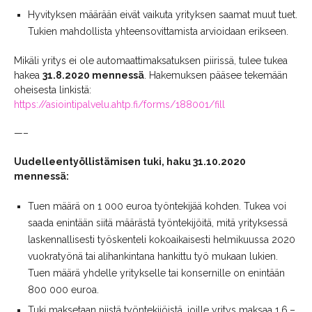
Hyvityksen määrään eivät vaikuta yrityksen saamat muut tuet.
Tukien mahdollista yhteensovittamista arvioidaan erikseen.
Mikäli yritys ei ole automaattimaksatuksen piirissä, tulee tukea
hakea
31.8.2020 mennessä
. Hakemuksen pääsee tekemään
oheisesta linkistä:
https://asiointipalvelu.ahtp.fi/forms/188001/fill
—–
Uudelleentyöllistämisen tuki,
haku 31.10.2020
mennessä
:
Tuen määrä on 1 000 euroa työntekijää kohden. Tukea voi
saada enintään siitä määrästä työntekijöitä, mitä yrityksessä
laskennallisesti työskenteli kokoaikaisesti helmikuussa 2020
vuokratyönä tai alihankintana hankittu työ mukaan lukien.
Tuen määrä yhdelle yritykselle tai konsernille on enintään
800 000 euroa.
Tuki maksetaan niistä työntekijöistä, joille yritys maksaa 1.6.–