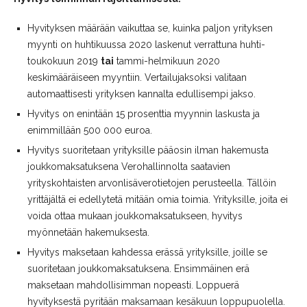
Hyvityksen määrään vaikuttaa se, kuinka paljon yrityksen
myynti on huhtikuussa 2020 laskenut verrattuna huhti-
toukokuun 2019
tai
tammi-helmikuun 2020
keskimääräiseen myyntiin. Vertailujaksoksi valitaan
automaattisesti yrityksen kannalta edullisempi jakso.
Hyvitys on enintään 15 prosenttia myynnin laskusta ja
enimmillään 500 000 euroa.
Hyvitys suoritetaan yrityksille pääosin ilman hakemusta
joukkomaksatuksena Verohallinnolta saatavien
yrityskohtaisten arvonlisäverotietojen perusteella. Tällöin
yrittäjältä ei edellytetä mitään omia toimia. Yrityksille, joita ei
voida ottaa mukaan joukkomaksatukseen, hyvitys
myönnetään hakemuksesta.
Hyvitys maksetaan kahdessa erässä yrityksille, joille se
suoritetaan joukkomaksatuksena. Ensimmäinen erä
maksetaan mahdollisimman nopeasti. Loppuerä
hyvityksestä pyritään maksamaan kesäkuun loppupuolella.