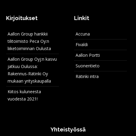
Kirjoitukset
Linkit
Aallon Group hankkii
Accuna
tilitoimisto Peca Oy:n
Fivaldi
liiketoiminnan Oulusta
Aallon Portti
Aallon Group Oyj:n kasvu
Suonentieto
jatkuu Oulussa:
Rakennus-Rätinki Oy
Rätinki intra
mukaan yrityskaupalla
Kiitos kuluneesta
vuodesta 2021!
Yhteistyössä