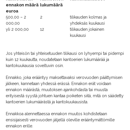
ennakon määrä
lukumäärä
euroa
500,00 – 2
2
tilikauden kolmas ja
000,00
yhdeksäs kuukausi
yli 2 000,00
12
tilikauden jokainen
kuukausi
Jos yhteisön tai yhteisetuuden tilikausi on lyhyempi tai pidempi
kuin 12 kuukautta, noudatetaan kantoerien lukumäärää ja
kantokuukausia soveltuvin osin.
Ennakko, joka erääntyy maksettavaksi verovuoden päättymisen
jälkeen, kannetaan yhdessä erässä. Ennakon erät voidaan
ennakon määrästä, muutoksen ajankohdasta tai muusta
erityisestä syystä johtuen kantaa poiketen siitä, mitä on säädetty
kantoerien lukumäärästä ja kantokuukausista.
Ennakkoa alennettaessa ennakon muutos kohdistetaan
ensisijaisesti verovuoden jäljellä oleville erääntymättömille
ennakon erille.