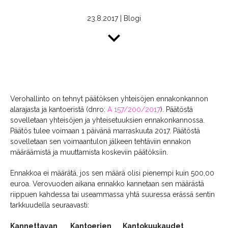
23.8.2017
|
Blogi
Verohallinto on tehnyt päätöksen yhteisöjen ennakonkannon
alarajasta ja kantoeristä (dnro:
A 157/200/2017
). Päätöstä
sovelletaan yhteisöjen ja yhteisetuuksien ennakonkannossa.
Päätös tulee voimaan 1 päivänä marraskuuta 2017. Päätöstä
sovelletaan sen voimaantulon jälkeen tehtäviin ennakon
määräämistä ja muuttamista koskeviin päätöksiin.
Ennakkoa ei määrätä, jos sen määrä olisi pienempi kuin 500,00
euroa. Verovuoden aikana ennakko kannetaan sen määrästä
riippuen kahdessa tai useammassa yhtä suuressa erässä sentin
tarkkuudella seuraavasti:
Kannettavan
Kantoerien
Kantokuukaudet