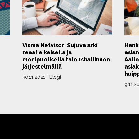
Visma Netvisor: Sujuva arki
Henki
reaaliaikaisella ja
asia
monipuolisella taloushallinnon
Aallo
järjestelmällä
asiak
huip
30.11.2021
|
Blogi
9.11.2