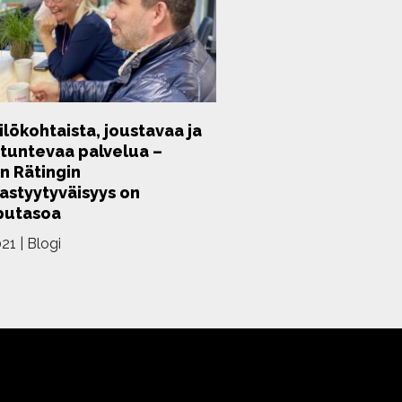
lökohtaista, joustavaa ja
ntuntevaa palvelua –
n Rätingin
astyytyväisyys on
putasoa
021
|
Blogi