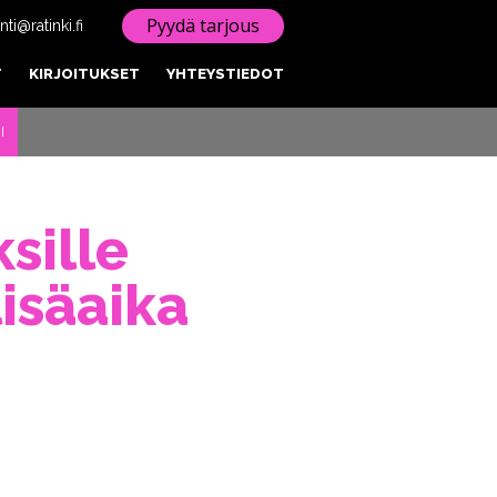
Pyydä tarjous
ti@ratinki.fi
T
KIRJOITUKSET
YHTEYSTIEDOT
I
sille
isäaika