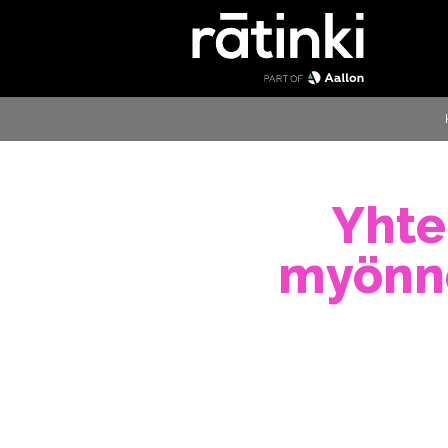
Yhte
myönne