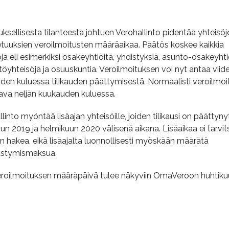
ksellisesta tilanteesta johtuen Verohallinto pidentää yhteisöj
etuuksien veroilmoitusten määräaikaa. Päätös koskee kaikkia
jä eli esimerkiksi osakeyhtiöitä, yhdistyksiä, asunto-osakeyhti
stöyhteisöjä ja osuuskuntia. Veroilmoituksen voi nyt antaa viid
den kuluessa tilikauden päättymisestä. Normaalisti veroilmoi
ava neljän kuukauden kuluessa.
linto myöntää lisäajan yhteisöille, joiden tilikausi on päättyny
un 2019 ja helmikuun 2020 välisenä aikana. Lisäaikaa ei tarvit
n hakea, eikä lisäajalta luonnollisesti myöskään määrätä
stymismaksua.
eroilmoituksen määräpäivä tulee näkyviin OmaVeroon huhtik