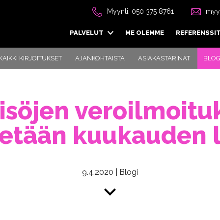
Myynti: 050 375 8761
myyn
PALVELUT
ME OLEMME
REFERENSSI
KAIKKI KIRJOITUKSET
AJANKOHTAISTA
ASIAKASTARINAT
BLOG
isöjen veroilmoituk
tään kuukauden l
9.4.2020
|
Blogi