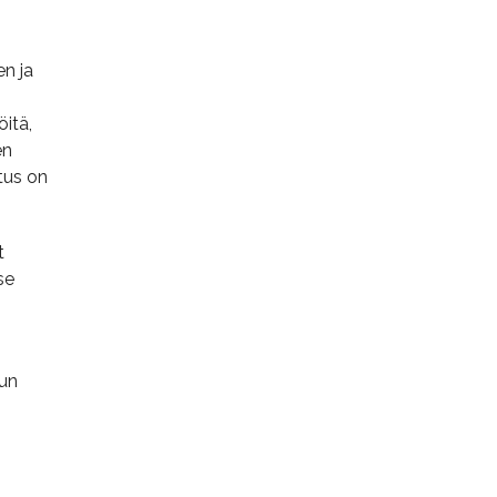
en ja
öitä,
en
tus on
t
se
uun