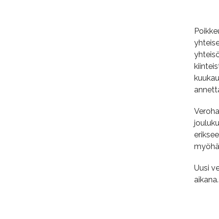
Poikkeu
yhteis
yhteisö
kiintei
kuukau
annett
Verohal
jouluku
eriksee
myöhä
Uusi v
aikana.