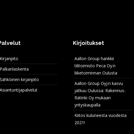
Palvelut
Kirjoitukset
Kirjanpito
Aallon Group hankkii
tilitoimisto Peca Oy:n
Palkanlaskenta
liiketoiminnan Oulusta
Sähköinen kirjanpito
Aallon Group Oyj:n kasvu
Asiantuntijapalvelut
jatkuu Oulussa: Rakennus-
Rätinki Oy mukaan
yrityskaupalla
Kiitos kuluneesta vuodesta
2021!