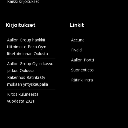
Kaikki kirjoitukset
Kirjoitukset
Linkit
Aallon Group hankkii
Accuna
tilitoimisto Peca Oy:n
Fivaldi
liiketoiminnan Oulusta
Aallon Portti
Aallon Group Oyj:n kasvu
Suonentieto
jatkuu Oulussa:
Rakennus-Rätinki Oy
Rätinki intra
mukaan yrityskaupalla
Kiitos kuluneesta
vuodesta 2021!