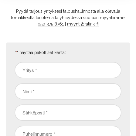
Pyydä tarjous yrityksesi taloushallinnosta alla olevalla
lomakkeella tai olemalla yhteydessä suoraan myyntiimme:
050 375 8761
|
myynti@ratinki.fi
"
" näyttää pakolliset kentät
*
Yritys
*
Nimi
*
Sähköposti
*
Puhelinnumero
*