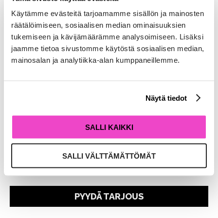
PINNALLA NYT:
Käytämme evästeitä tarjoamamme sisällön ja mainosten
Listaamattoman yhtiön
räätälöimiseen, sosiaalisen median ominaisuuksien
osinkoverotus – muista
tukemiseen ja kävijämäärämme analysoimiseen. Lisäksi
ainakin nämä!
jaamme tietoa sivustomme käytöstä sosiaalisen median,
mainosalan ja analytiikka-alan kumppaneillemme.
Yhtiökokouksissa päätetään yhtiöiden varojen eli
osinkojen jakamisesta. Mitä listaamattoman yhtiön
Näytä tiedot
osinkoverotuksesta tulisi tietää ja mitä olisi syytä
ottaa huomioon? Mikä on pääomatulo-osingon ja
ansiotulo-osingon ero, ja...
SALLI KAIKKI
LUE KIRJOITUS
SALLI VÄLTTÄMÄTTÖMÄT
PYYDÄ TARJOUS