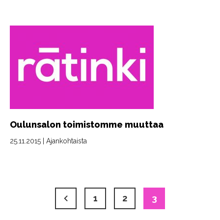
Oulunsalon toimistomme muuttaa
25.11.2015
|
Ajankohtaista
1
2
3