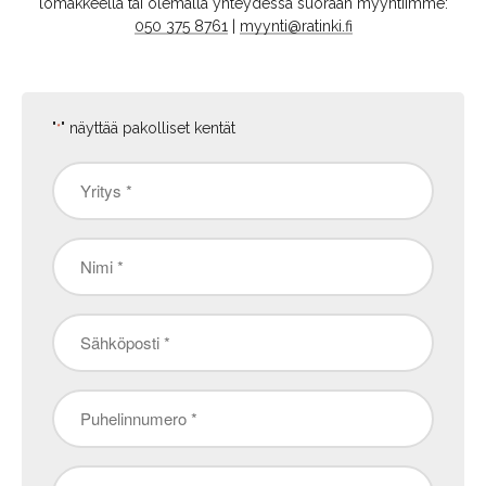
lomakkeella tai olemalla yhteydessä suoraan myyntiimme:
050 375 8761
|
myynti@ratinki.fi
"
" näyttää pakolliset kentät
*
Yritys
*
Nimi
*
Sähköposti
*
Puhelinnumero
*
Paikkakunta