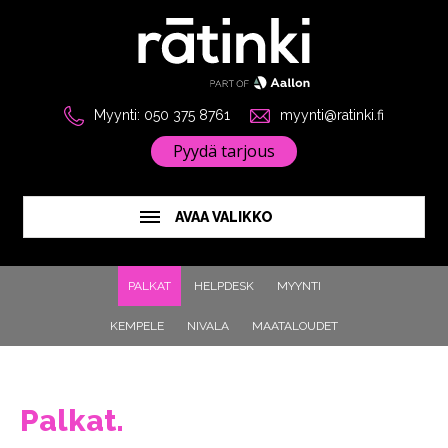
Myynti: 050 375 8761
myynti@ratinki.fi
Pyydä tarjous
AVAA VALIKKO
PALKAT
HELPDESK
MYYNTI
KEMPELE
NIVALA
MAATALOUDET
Palkat.