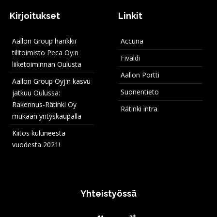
Kirjoitukset
Linkit
Aallon Group hankkii
Accuna
tilitoimisto Peca Oy:n
Fivaldi
liiketoiminnan Oulusta
Aallon Portti
Aallon Group Oyj:n kasvu
Suonentieto
jatkuu Oulussa:
Rakennus-Rätinki Oy
Rätinki intra
mukaan yrityskaupalla
Kiitos kuluneesta
vuodesta 2021!
Yhteistyössä