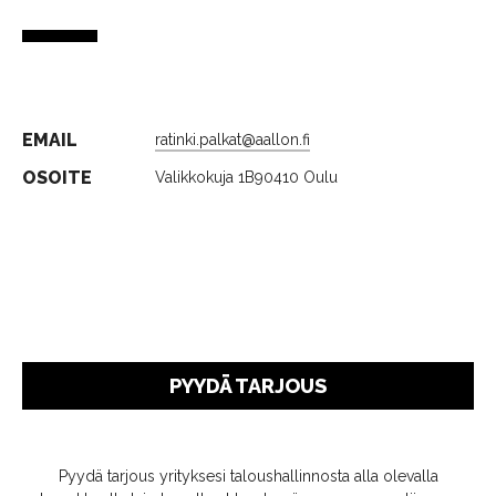
EMAIL
ratinki.palkat@aallon.fi
OSOITE
Valikkokuja 1B
90410 Oulu
PYYDÄ TARJOUS
Pyydä tarjous yrityksesi taloushallinnosta alla olevalla